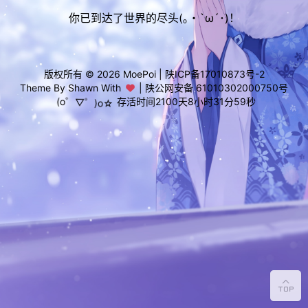
你已到达了世界的尽头(｡・`ω´･)！
版权所有 © 2026
MoePoi
|
陕ICP备17010873号-2
Theme By Shawn With
|
陕公网安备 61010302000750号
(o゜▽゜)o☆
存活时间
2100天8小时31分59秒