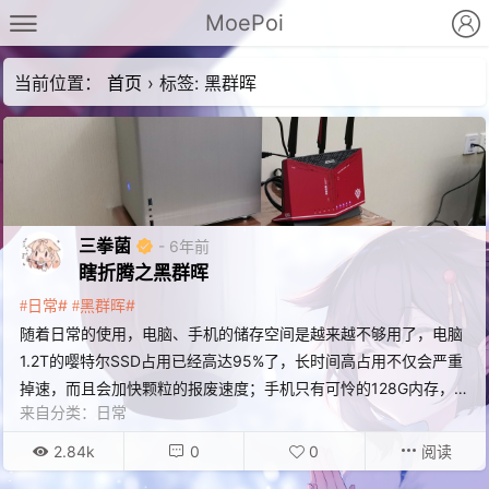
MoePoi
当前位置：
首页
›
标签: 黑群晖
三拳菌
- 6年前
瞎折腾之黑群晖
日常
黑群晖
随着日常的使用，电脑、手机的储存空间是越来越不够用了，电脑
1.2T的嘤特尔SSD占用已经高达95%了，长时间高占用不仅会严重
掉速，而且会加快颗粒的报废速度；手机只有可怜的128G内存，也
来自分类：
日常
塞得满满当当，于是就萌生了搞一台NAS来缓解储存危机的念头。
之前一直在群晖和威联通之间来回考虑，但是老感觉性能不足且价
2.84k
0
0
阅读
格高昂，最后决定……