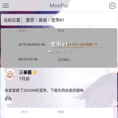
MoePoi
当前位置：
首页
›
说说
›
宽带#1
宽带#1
277
•
0
三拳菌
7月前
给家里换了2000M的宽带，下载东西就是舒服呐