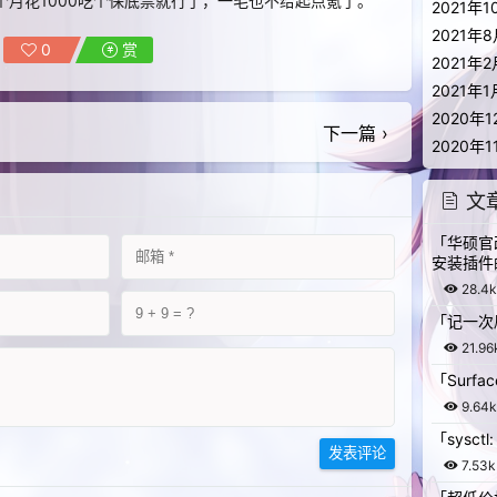
月花1000吃个保底票就行了，一毛也不给起点氪了。
2021年1
2021年
0
赏
2021年2
2021年1
2020年1
下一篇 ›
2020年1
文
「华硕官改
安装插件
28.4k
「记一次局域
21.96
「Surf
9.64k
「sysct
发表评论
7.53k