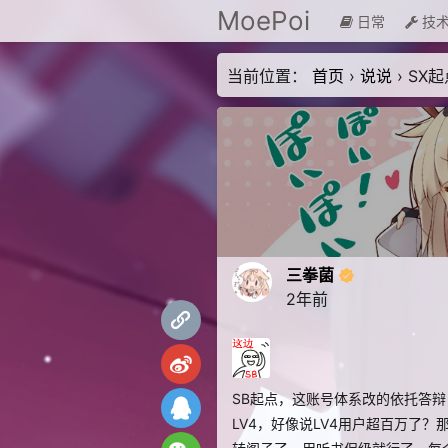
MoePoi
日常
技
当前位置：
首页
›
说说
›
SX起
三拳菌
2年前
SB起点，这账号体系改的依托答辩
LV4，好像说LV4用户超百万了