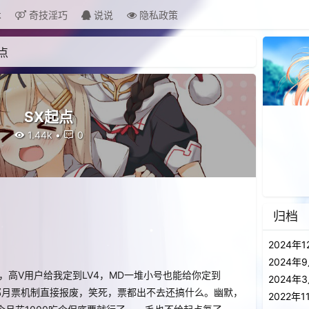
术
奇技淫巧
说说
隐私政策
点
SX起点
1.44k
•
0
归档
2024年1
2024年
，高V用户给我定到LV4，MD一堆小号也能给你定到
2024年
？那月票机制直接报废，笑死，票都出不去还搞什么。幽默，
2022年1