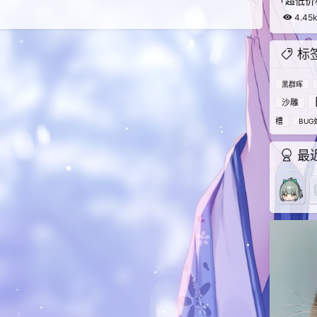
「超低价格
4.45
标
黑群晖
沙雕
槽
BUG
最