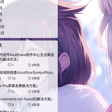
0月
8月
月
月
2月
1月
章
固件KoolShare软件中心无法离线
的解决办法」
1
6年前
网搭建dzzoffice与onlyoffice」
k
10
6年前
ace Pro屏幕发黄解决方案」
2
6年前
l: command not found的解决方案」
0
6年前