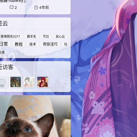
薅Yubikey」
k
2
4年前
签云
赛博朋克2077
薅羊毛
节日
良心云
日常
教程
奇技淫巧
技术
吐
处理
近访客